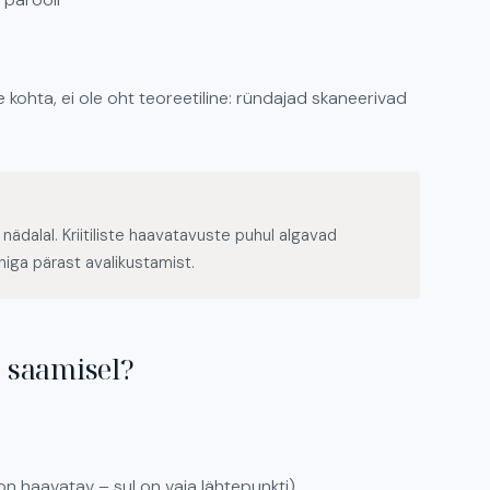
e kohta, ei ole oht teoreetiline: ründajad skaneerivad
ädalal. Kriitiliste haavatavuste puhul algavad
iga pärast avalikustamist.
e saamisel?
 on haavatav – sul on vaja lähtepunkti)