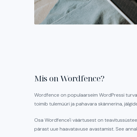
Mis on Wordfence?
Wordfence on populaarseim WordPressi turvapl
toimib tulemüüri ja pahavara skännerina, jälgid
Osa Wordfence'i väärtusest on teavitussüstee
pärast uue haavatavuse avastamist. See annab s