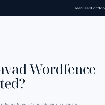
Teenused
Portfoo
avad Wordfence
ated?
 tähendab see, et haavatavus on avalik ja