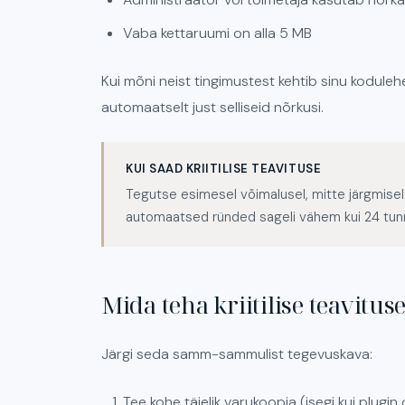
Vaba kettaruumi on alla 5 MB
Kui mõni neist tingimustest kehtib sinu koduleh
automaatselt just selliseid nõrkusi.
KUI SAAD KRIITILISE TEAVITUSE
Tegutse esimesel võimalusel, mitte järgmisel n
automaatsed ründed sageli vähem kui 24 tunn
Mida teha kriitilise teavitus
Järgi seda samm-sammulist tegevuskava:
Tee kohe täielik varukoopia (isegi kui plugin