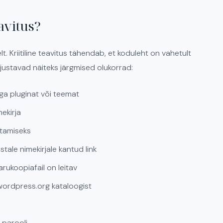
eavitus?
elt. Kriitiline teavitus tähendab, et koduleht on vahetult
hjustavad näiteks järgmised olukorrad:
a pluginat või teemat
ekirja
itamiseks
ustale nimekirjale kantud link
arukoopiafail on leitav
wordpress.org kataloogist
 parooli