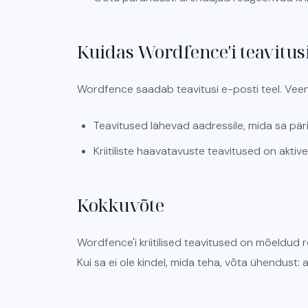
Kuidas Wordfence'i teavitus
Wordfence saadab teavitusi e-posti teel. Veen
Teavitused lähevad aadressile, mida sa päri
Kriitiliste haavatavuste teavitused on akti
Kokkuvõte
Wordfence'i kriitilised teavitused on mõeldud r
Kui sa ei ole kindel, mida teha, võta ühendust: ait