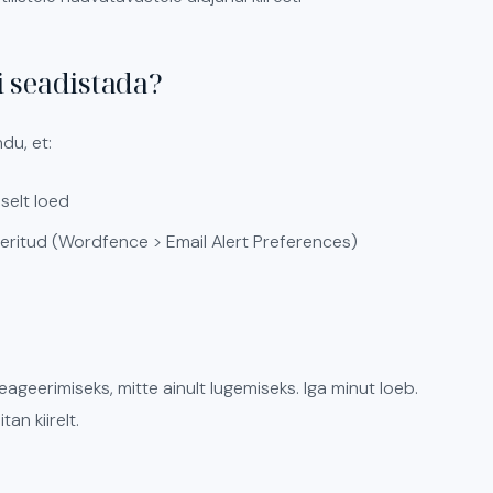
i seadistada?
du, et:
selt loed
veeritud (Wordfence > Email Alert Preferences)
eageerimiseks, mitte ainult lugemiseks. Iga minut loeb.
an kiirelt.