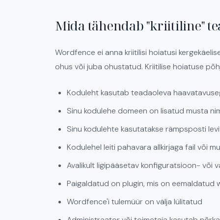
Mida tähendab "kriitiline" t
Wordfence ei anna kriitilisi hoiatusi kergekäelis
ohus või juba ohustatud. Kriitilise hoiatuse põ
Koduleht kasutab teadaoleva haavatavuseg
Sinu kodulehe domeen on lisatud musta nim
Sinu kodulehte kasutatakse rämpsposti lev
Kodulehel leiti pahavara allkirjaga fail või m
Avalikult ligipääsetav konfiguratsioon- või v
Paigaldatud on plugin, mis on eemaldatud 
Wordfence'i tulemüür on välja lülitatud
Administraator või toimetaja kasutab nõrka