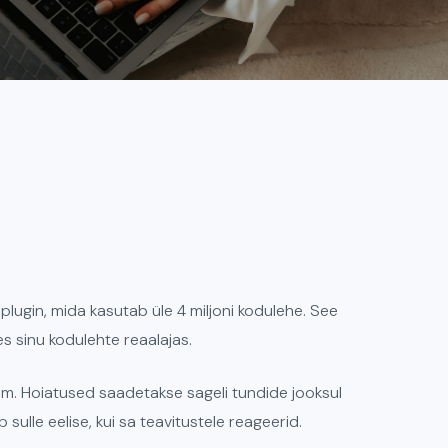
ugin, mida kasutab üle 4 miljoni kodulehe. See
es sinu kodulehte reaalajas.
m. Hoiatused saadetakse sageli tundide jooksul
ulle eelise, kui sa teavitustele reageerid.