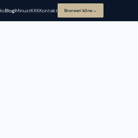
lio
Blogi
Minust
KKK
Kontakt
Broneeri kõne
→