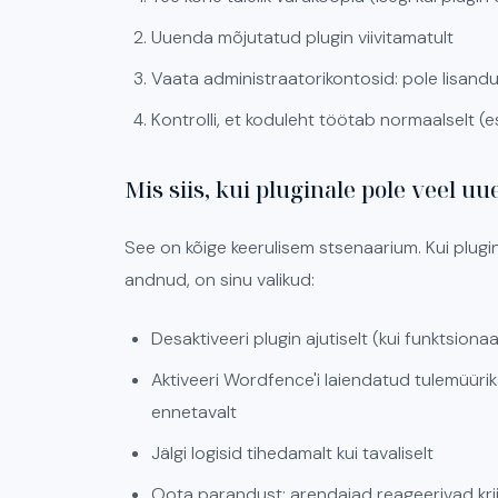
Uuenda mõjutatud plugin viivitamatult
Vaata administraatorikontosid: pole lisan
Kontrolli, et koduleht töötab normaalselt (e
Mis siis, kui pluginale pole veel u
See on kõige keerulisem stsenaarium. Kui plugi
andnud, on sinu valikud:
Desaktiveeri plugin ajutiselt (kui funktsionaal
Aktiveeri Wordfence'i laiendatud tulemüürik
ennetavalt
Jälgi logisid tihedamalt kui tavaliselt
Oota parandust: arendajad reageerivad kriiti