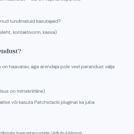
dunud tundmatuid kasutajaid?
sileht, kontaktivorm, kassa)
uendust?
n on haavatav, aga arendaja pole veel parandust välja
sus on mittekriitiline)
aitse või kasuta Patchstacki pluginat ka juba
listele haavatavustele üldjuhul kiiresti