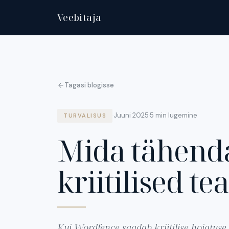
Veebitaja
Tagasi blogisse
Juuni 2025
5 min lugemine
·
·
TURVALISUS
Mida tähend
kriitilised te
Kui Wordfence saadab kriitilise hoiatuse,