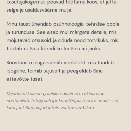
kasutajakogemus peavad töötama koos, et jätta
selge ja usaldusväärne mulje.
Minu taust ühendab psühholoogia, tehnilise poole
ja turunduse. See aitab mul märgata detaile, mis
mõjutavad otsuseid, ja siduda need tervikuks, mis
töötab nii Sinu kliendi kui ka Sinu äri jaoks.
Koostöös minuga valmib veebileht, mis tundub
loogiline, toimib sujuvalt ja peegeldab Sinu
ettevõtte taset.
Vajadusel kaasan graafilise disaineri, reklaamide
spetsialisti, fotograafi jpt koostööpartnerite seast – et
luua just Sinu vajadustele vastav veebileht.