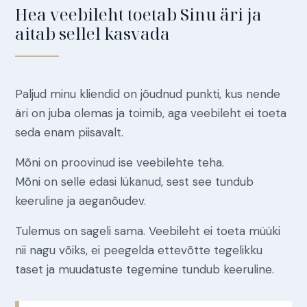
Hea veebileht toetab Sinu äri ja
aitab sellel kasvada
Paljud minu kliendid on jõudnud punkti, kus nende
äri on juba olemas ja toimib, aga veebileht ei toeta
seda enam piisavalt.
Mõni on proovinud ise veebilehte teha.
Mõni on selle edasi lükanud, sest see tundub
keeruline ja aeganõudev.
Tulemus on sageli sama. Veebileht ei toeta müüki
nii nagu võiks, ei peegelda ettevõtte tegelikku
taset ja muudatuste tegemine tundub keeruline.