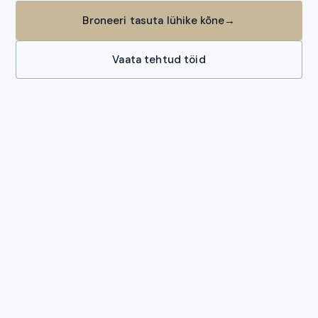
Broneeri tasuta lühike kõne
→
Vaata tehtud töid