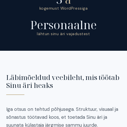
kogemust WordPressiga
Personaalne
lähtun sinu äri vajadustest
Läbimõeldud veebileht, mis töötab
Sinu äri heaks
Iga otsus on tehtud põhjusega. Struktuur, visuaal ja
sõnastus töötavad koos, et toetada Sinu äri ja
suunata külastaja järgmise sammu juurde.