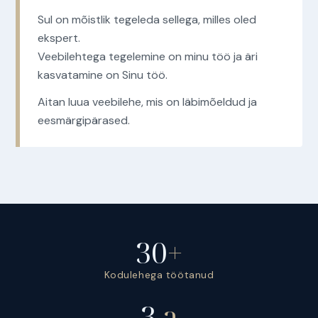
Sul on mõistlik tegeleda sellega, milles oled
ekspert.
Veebilehtega tegelemine on minu töö ja äri
kasvatamine on Sinu töö.
Aitan luua veebilehe, mis on läbimõeldud ja
eesmärgipärased.
30
+
Kodulehega töötanud
3
a