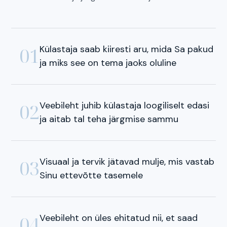
Külastaja saab kiiresti aru, mida Sa pakud
01
ja miks see on tema jaoks oluline
Veebileht juhib külastaja loogiliselt edasi
02
ja aitab tal teha järgmise sammu
Visuaal ja tervik jätavad mulje, mis vastab
03
Sinu ettevõtte tasemele
Veebileht on üles ehitatud nii, et saad
04