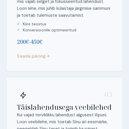
mis vajab selget ja fokusseeritud lahendust.
Loon lehe, mis juhib külastaja järgmise sammuni
ja toetab tulemuste saavutamist.
Kiire teostus
Konversioonile optimeeritud
200€-450€
Saada päring
03
Täislahendusega veebilehed
Kui vajad terviklikku lahendust algusest lõpuni.
Loon veebilehe, mis toetab Sinu äri eesmärke,
peegeldab Sinu taset ja toimib ka pärast