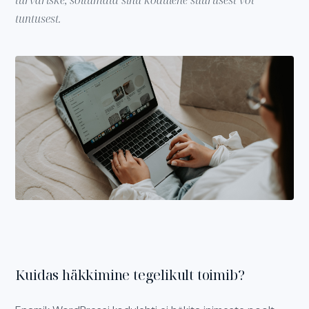
tuntusest.
Kuidas häkkimine tegelikult toimib?