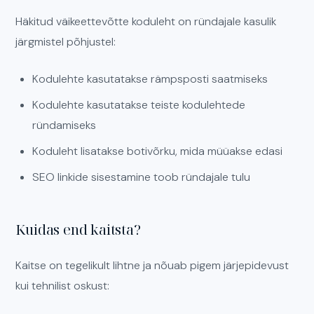
Häkitud väikeettevõtte koduleht on ründajale kasulik
järgmistel põhjustel:
Kodulehte kasutatakse rämpsposti saatmiseks
Kodulehte kasutatakse teiste kodulehtede
ründamiseks
Koduleht lisatakse botivõrku, mida müüakse edasi
SEO linkide sisestamine toob ründajale tulu
Kuidas end kaitsta?
Kaitse on tegelikult lihtne ja nõuab pigem järjepidevust
kui tehnilist oskust: