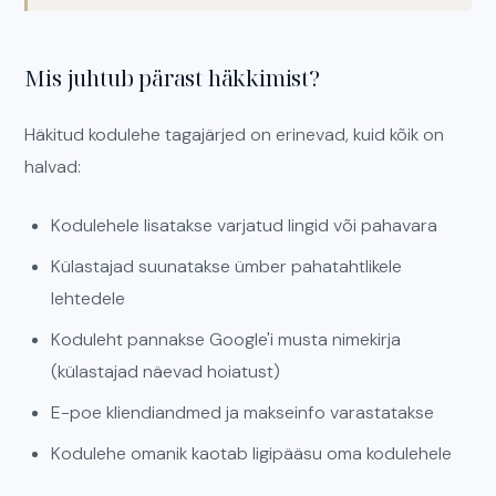
Mis juhtub pärast häkkimist?
Häkitud kodulehe tagajärjed on erinevad, kuid kõik on
halvad:
Kodulehele lisatakse varjatud lingid või pahavara
Külastajad suunatakse ümber pahatahtlikele
lehtedele
Koduleht pannakse Google'i musta nimekirja
(külastajad näevad hoiatust)
E-poe kliendiandmed ja makseinfo varastatakse
Kodulehe omanik kaotab ligipääsu oma kodulehele