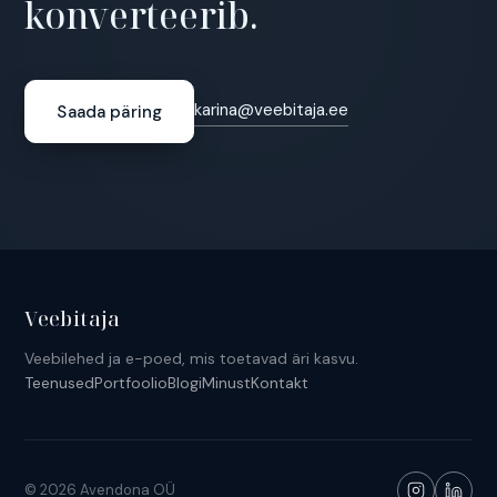
konverteerib.
karina@veebitaja.ee
Saada päring
Veebitaja
Veebilehed ja e-poed, mis toetavad äri kasvu.
Teenused
Portfoolio
Blogi
Minust
Kontakt
© 2026 Avendona OÜ