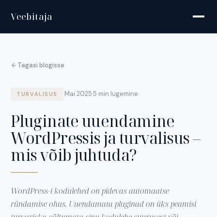
Veebitaja
Tagasi blogisse
Mai 2025
5 min lugemine
·
·
TURVALISUS
Pluginate uuendamine
WordPressis ja turvalisus –
mis võib juhtuda?
WordPress-i kodulehed on pidevas automaatse
ründamise ohus. Uuendamata pluginad on üks peamisi
turvariske, sõltumata sinu kodulehe suurusest või