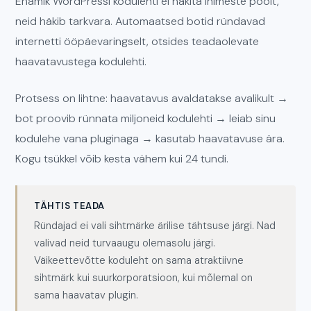
Enamik WordPressi kodulehti ei häkita inimeste poolt,
neid häkib tarkvara. Automaatsed botid ründavad
internetti ööpäevaringselt, otsides teadaolevate
haavatavustega kodulehti.
Protsess on lihtne: haavatavus avaldatakse avalikult →
bot proovib rünnata miljoneid kodulehti → leiab sinu
kodulehe vana pluginaga → kasutab haavatavuse ära.
Kogu tsükkel võib kesta vähem kui 24 tundi.
TÄHTIS TEADA
Ründajad ei vali sihtmärke ärilise tähtsuse järgi. Nad
valivad neid turvaaugu olemasolu järgi.
Väikeettevõtte koduleht on sama atraktiivne
sihtmärk kui suurkorporatsioon, kui mõlemal on
sama haavatav plugin.