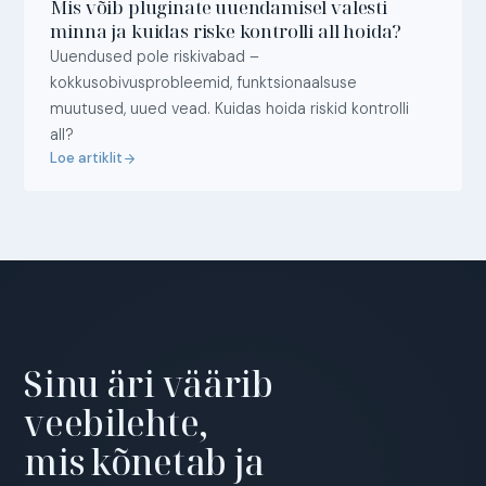
Mis võib pluginate uuendamisel valesti
minna ja kuidas riske kontrolli all hoida?
Uuendused pole riskivabad –
kokkusobivusprobleemid, funktsionaalsuse
muutused, uued vead. Kuidas hoida riskid kontrolli
all?
Loe artiklit
Sinu äri väärib
veebilehte,
mis kõnetab ja