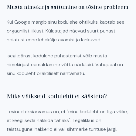
Musta nimekirja sattumine on tõsine probleem
Kui Google märgib sinu kodulehe ohtlikuks, kaotab see
orgaanilist liiklust. Külastajad näevad suurt punast
hoiatust enne lehekülje avamist ja lahkuvad.
Isegi pärast kodulehe puhastamist võib musta
nimekirjast eemaldamine võtta nädalaid. Vahepeal on
sinu koduleht praktiliselt nähtamatu.
Miks väikseid kodulehti ei säästeta?
Levinud eksiarvamus on, et "minu koduleht on liiga väike,
et keegi seda häkkida tahaks". Tegelikkus on
teistsugune: häkkerid ei vali sihtmärke tuntuse järgi.