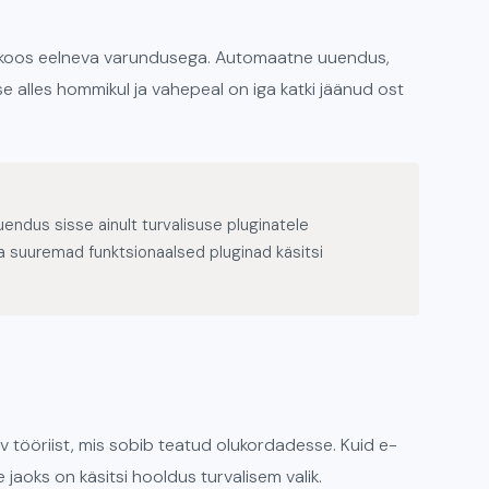
t koos eelneva varundusega. Automaatne uuendus,
se alles hommikul ja vahepeal on iga katki jäänud ost
endus sisse ainult turvalisuse pluginatele
ta suuremad funktsionaalsed pluginad käsitsi
tööriist, mis sobib teatud olukordadesse. Kuid e-
 jaoks on käsitsi hooldus turvalisem valik.