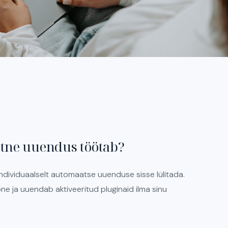
tne uuendus töötab?
individuaalselt automaatse uuenduse sisse lülitada.
one ja uuendab aktiveeritud pluginaid ilma sinu