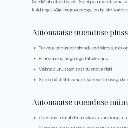
See kõlab atraktiivselt. Sa ei pea muretsema 
Kuid nagu kõigi mugavustega, on ka siin kompr
Automaatse uuenduse pluss
Turvauuendused rakenduvad kiiresti, mis on
Ei nõua sinu aega ega tähelepanu
Välistab unustamisest tuleneva riski
Sobib hästi lihtsamate, väikese liiklusega k
Automaatse uuenduse miin
Uuendus toimub ilma eelneva varukoopia teg