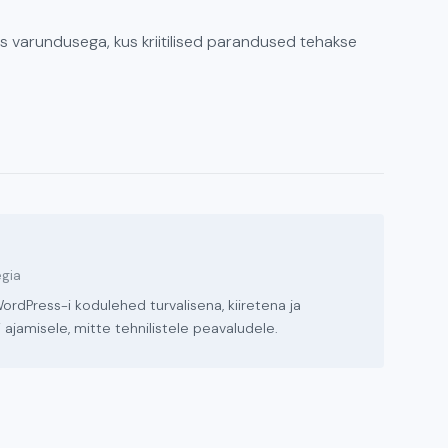
s varundusega, kus kriitilised parandused tehakse
egia
ordPress-i kodulehed turvalisena, kiiretena ja
 ajamisele, mitte tehnilistele peavaludele.