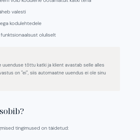
eem võib kodulehe ootamatult katki teha
läheb valesti
sega kodulehtedele
nktsionaalsust oluliselt
uuenduse tõttu katki ja klient avastab selle alles
astus on "ei", siis automaatne uuendus ei ole sinu
sobib?
gmised tingimused on täidetud: