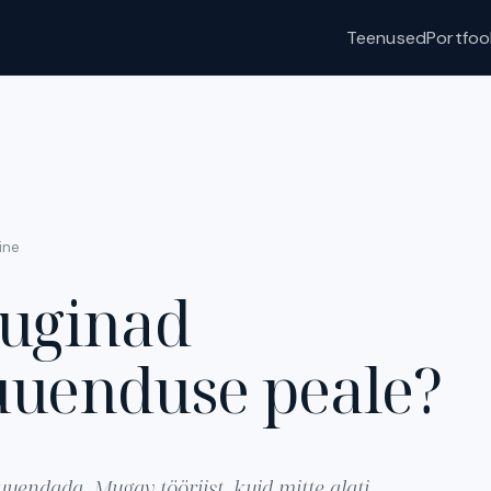
Teenused
Portfoo
ine
luginad
uuenduse peale?
uendada. Mugav tööriist, kuid mitte alati