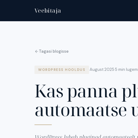
Veebitaja
Tagasi blogisse
August 2025
5 min lugem
·
·
WORDPRESS HOOLDUS
Kas panna p
automaatse 
WordPress lubab pluginad automaatselt u