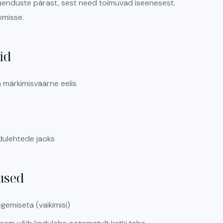
uuenduste pärast, sest need toimuvad iseenesest.
omisse.
id
 märkimisväärne eelis
odulehtede jaoks
used
emiseta (vaikimisi)