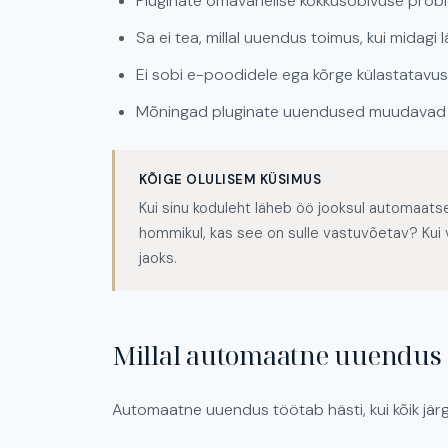
Pluginate omavahelise kokkusobivuse probl
Sa ei tea, millal uuendus toimus, kui midagi 
Ei sobi e-poodidele ega kõrge külastatavu
Mõningad pluginate uuendused muudavad fu
KÕIGE OLULISEM KÜSIMUS
Kui sinu koduleht läheb öö jooksul automaatse 
hommikul, kas see on sulle vastuvõetav? Kui v
jaoks.
Millal automaatne uuendus 
Automaatne uuendus töötab hästi, kui kõik jär