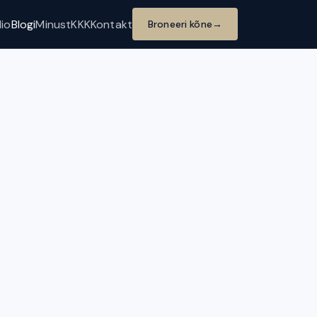
lio
Blogi
Minust
KKK
Kontakt
Broneeri kõne
→