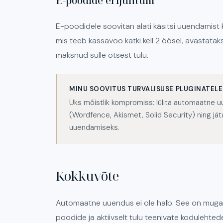
E-poodide erijuhtum
E-poodidele soovitan alati käsitsi uuendamis
mis teeb kassavoo katki kell 2 öösel, avastatak
maksnud sulle otsest tulu.
MINU SOOVITUS TURVALISUSE PLUGINATELE
Üks mõistlik kompromiss: lülita automaatne uu
(Wordfence, Akismet, Solid Security) ning jä
uuendamiseks.
Kokkuvõte
Automaatne uuendus ei ole halb. See on mugav 
poodide ja aktiivselt tulu teenivate kodulehtede