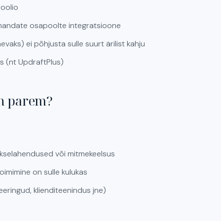
foolio
lmandate osapoolte integratsioone
vaks) ei põhjusta sulle suurt ärilist kahju
 (nt UpdraftPlus)
on parem?
akselahendused või mitmekeelsus
etoimimine on sulle kulukas
neeringud, klienditeenindus jne)