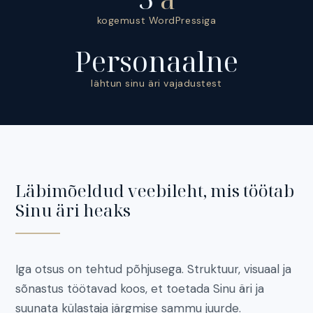
kogemust WordPressiga
Personaalne
lähtun sinu äri vajadustest
Läbimõeldud veebileht, mis töötab
Sinu äri heaks
Iga otsus on tehtud põhjusega. Struktuur, visuaal ja
sõnastus töötavad koos, et toetada Sinu äri ja
suunata külastaja järgmise sammu juurde.