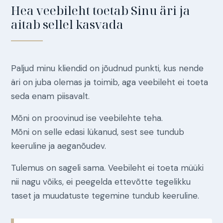
Hea veebileht toetab Sinu äri ja
aitab sellel kasvada
Paljud minu kliendid on jõudnud punkti, kus nende
äri on juba olemas ja toimib, aga veebileht ei toeta
seda enam piisavalt.
Mõni on proovinud ise veebilehte teha.
Mõni on selle edasi lükanud, sest see tundub
keeruline ja aeganõudev.
Tulemus on sageli sama. Veebileht ei toeta müüki
nii nagu võiks, ei peegelda ettevõtte tegelikku
taset ja muudatuste tegemine tundub keeruline.