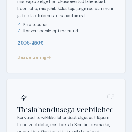
mis vajab selget ja fokusseeritud lahendust.
Loon lehe, mis juhib külastaja järgmise sammuni
ja toetab tulemuste saavutamist.
Kiire teostus
Konversioonile optimeeritud
200€-450€
Saada päring
03
Täislahendusega veebilehed
Kui vajad terviklikku lahendust algusest lõpuni.
Loon veebilehe, mis toetab Sinu äri eesmärke,
peegeldab Sinu taset ja toimib ka pärast