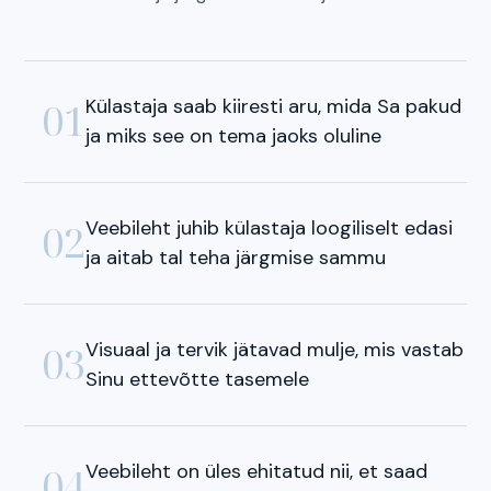
Külastaja saab kiiresti aru, mida Sa pakud
01
ja miks see on tema jaoks oluline
Veebileht juhib külastaja loogiliselt edasi
02
ja aitab tal teha järgmise sammu
Visuaal ja tervik jätavad mulje, mis vastab
03
Sinu ettevõtte tasemele
Veebileht on üles ehitatud nii, et saad
04