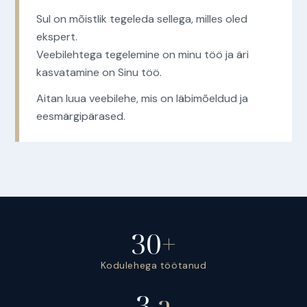
Sul on mõistlik tegeleda sellega, milles oled
ekspert.
Veebilehtega tegelemine on minu töö ja äri
kasvatamine on Sinu töö.
Aitan luua veebilehe, mis on läbimõeldud ja
eesmärgipärased.
30
+
Kodulehega töötanud
3
a