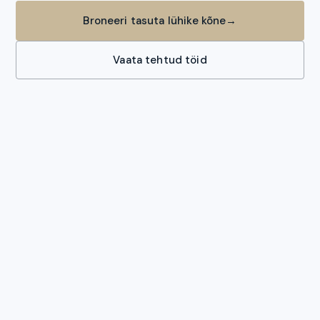
Broneeri tasuta lühike kõne
→
Vaata tehtud töid