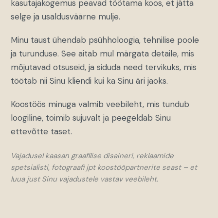
kasutajakogemus peavad töötama koos, et jätta
selge ja usaldusväärne mulje.
Minu taust ühendab psühholoogia, tehnilise poole
ja turunduse. See aitab mul märgata detaile, mis
mõjutavad otsuseid, ja siduda need tervikuks, mis
töötab nii Sinu kliendi kui ka Sinu äri jaoks.
Koostöös minuga valmib veebileht, mis tundub
loogiline, toimib sujuvalt ja peegeldab Sinu
ettevõtte taset.
Vajadusel kaasan graafilise disaineri, reklaamide
spetsialisti, fotograafi jpt koostööpartnerite seast – et
luua just Sinu vajadustele vastav veebileht.